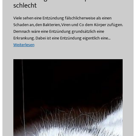
i
schlecht
l
d
Viele sehen eine Entzündung fälschlicherweise als einen
s
Schaden an, den Bakterien, Viren und Co dem Körper zufügen.
c
Demnach wäre eine Entzündung grundsätzlich eine
h
Erkrankung. Dabei ist eine Entzündung eigentlich eine…
i
:
Weiterlesen
r
E
m
n
a
t
r
z
b
ü
e
n
i
d
t
u
,
n
a
g
b
e
e
n
r
s