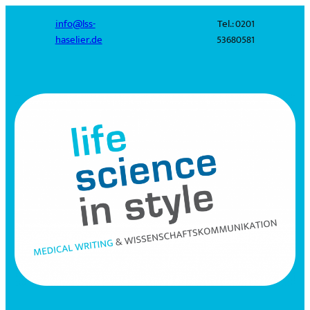
info@lss-
Tel.: 0201
haselier.de
53680581