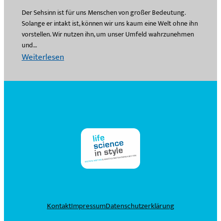
Der Sehsinn ist für uns Menschen von großer Bedeutung.
Solange er intakt ist, können wir uns kaum eine Welt ohne ihn
vorstellen. Wir nutzen ihn, um unser Umfeld wahrzunehmen
und…
:
Weiterlesen
I
n
d
i
v
i
d
u
e
l
l
Kontakt
Impressum
Datenschutzerklärung
e