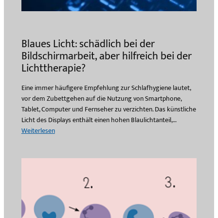
Blaues Licht: schädlich bei der
Bildschirmarbeit, aber hilfreich bei der
Lichttherapie?
Eine immer häufigere Empfehlung zur Schlafhygiene lautet,
vor dem Zubettgehen auf die Nutzung von Smartphone,
Tablet, Computer und Fernseher zu verzichten. Das künstliche
Licht des Displays enthält einen hohen Blaulichtanteil,…
:
Weiterlesen
B
l
a
u
e
s
L
i